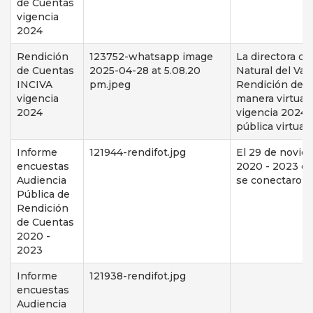
de Cuentas
vigencia
2024
Rendición
123752-whatsapp image
La directora de
de Cuentas
2025-04-28 at 5.08.20
Natural del Val
INCIVA
pm.jpeg
Rendición de Cu
vigencia
manera virtual 
2024
vigencia 2024 
pública virtua
Informe
121944-rendifot.jpg
El 29 de novie
encuestas
2020 - 2023 de 
Audiencia
se conectaron y
Pública de
Rendición
de Cuentas
2020 -
2023
Informe
121938-rendifot.jpg
encuestas
Audiencia