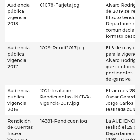
Audiencia
61078-Tarjeta.jpg
Alvaro Rodrígue
pública
de 2019 se real
vigencia
El acto tendrá 
2018
Departamental 
comunidad a re
formato descar
Audiencia
1029-Rendi2017.jpg
El 3 de mayo de
pública
para la vigenci
vigencia
Alvaro Rodrígue
2017
que conforman e
pertinentes. L
de @Inciva.
Audiencia
1021-Invitacin-
El viernes 28 d
pública
Rendicuentas-INCIVA-
Oscar Gerardo 
vigencia
vigencia-2017.jpg
Jorge Carlos Fi
2016
realizada dura
Rendición
14381-Rendicuen.jpg
La AUDIENCIA
de Cuentas
realizó el 25 d
Inciva
Departamental,
Vigencia
1998; artículo 