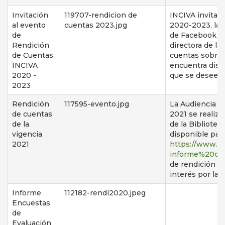
Invitación
119707-rendicion de
INCIVA invita a
al evento
cuentas 2023.jpg
2020-2023, la c
de
de Facebook y 
Rendición
directora de la
de Cuentas
cuentas sobre l
INCIVA
encuentra dispo
2020 -
que se desee fo
2023
Rendición
117595-evento.jpg
La Audiencia P
de cuentas
2021 se realizó
de la
de la Bibliotec
vigencia
disponible par
2021
https://www.in
informe%20co
de rendición d
interés por la 
Informe
112182-rendi2020.jpeg
Encuestas
de
Evaluación