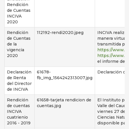
Rendición
de Cuentas
INCIVA
2020
Rendición
112192-rendi2020.jpeg
INCIVA realizó 
de Cuentas
manera virtual 
de la
transmitida po
vigencia
https://www.
2020
https://www.fa
el informe de 
Declaración
61678-
Declaración de
de Renta
fb_img_1564242313007.jpg
del Director
de INCIVA
Rendición
61658-tarjeta rendicion de
El Instituto pa
de cuentas
cuentas.jpg
Valle del Cauca
INCIVA
viernes 27 de 
cuatrienio
Ciencias Natur
2016 - 2019
disponible par