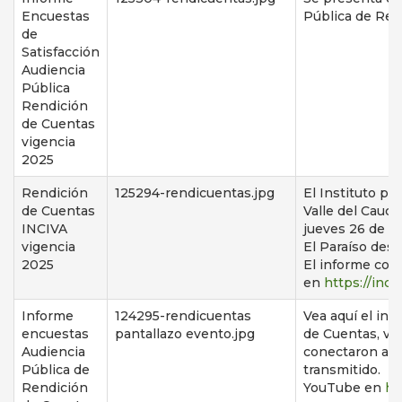
Encuestas
Pública de Ren
de
Satisfacción
Audiencia
Pública
Rendición
de Cuentas
vigencia
2025
Rendición
125294-rendicuentas.jpg
El Instituto pa
de Cuentas
Valle del Cauca
INCIVA
jueves 26 de f
vigencia
El Paraíso desd
2025
El informe comp
en
https://inci
Informe
124295-rendicuentas
Vea aquí el in
encuestas
pantallazo evento.jpg
de Cuentas, vig
Audiencia
conectaron a tr
Pública de
transmitido. El
Rendición
YouTube en
ht