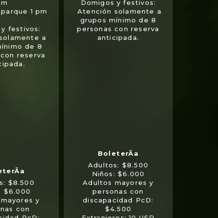
m
Domigos y festivos:
l parque 1 pm
Atención solamente a
grupos mínimo de 8
y festivos:
personas con reserva
 solamente a
anticipada.
mínimo de 8
 con reserva
cipada.
Adultos: $8.500
Niños: $6.000
s: $8.500
Adultos mayores y
: $6.000
personas con
 mayores y
discapacidad PcD:
nas con
$4.500
cidad PcD:
Extranjeros: 10 USD