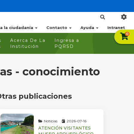
 a la ciudadanía
Contacto
Ayuda
Intranet
0
s
Acerca De La
Ingresa a
s
Institución
PQRSD
as - conocimiento
tras publicaciones
Noticias
2026-07-16
ATENCIÓN VISITANTES