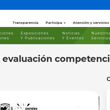
Transparencia
Participa
Atención y servicios
ciones
Exposiciones
Noticias
Nuestro
ones
Y Publicaciones
Y Eventos
Servicio
 evaluación competenci
O