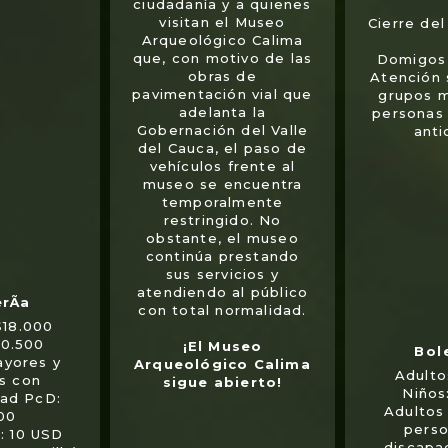
ciudadanía y a quienes
visitan el Museo
Cierre de
Arqueológico Calima
que, con motivo de las
Domigos 
obras de
Atención
pavimentación vial que
grupos 
adelanta la
personas
Gobernación del Valle
anti
del Cauca, el paso de
vehículos frente al
museo se encuentra
temporalmente
restringido. No
obstante, el museo
continúa prestando
sus servicios y
atendiendo al público
con total normalidad.
$18.000
10.500
¡El Museo
ayores y
Arqueológico Calima
Adulto
s con
sigue abierto!
Niños
dad PcD:
Adultos
00
perso
s: 10 USD
discapa