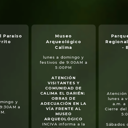
l Paraíso
Museo
Parque
rrito
Arqueológico
Regional
Calima
- 
lunes a domingo y
festivos de 9:00AM a
5:00PM
ATENCIÓN
VISITANTES Y
COMUNIDAD DE
CALIMA EL DARIÉN:
Atención 
OBRAS DE
lunes a 
omingo y
ADECUACIÓN EN LA
a.m. a
 9:30AM a
VÍA FRENTE AL
Cierre del
PM.
MUSEO
5:
ARQUEOLÓGICO
INCIVA informa a la
Sábados 