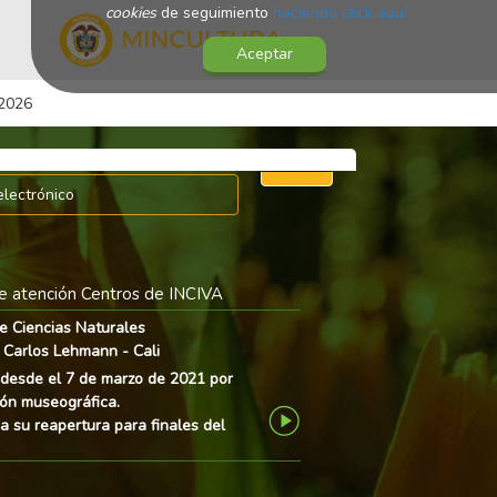
cookies
de seguimiento
haciendo click aquí
Aceptar
 2026
e atención Centros de INCIVA
e Ciencias Naturales
Hacienda El Paraíso -
 Carlos Lehmann - Cali
Lunes a domingo y fe
desde el 7 de marzo de 2021 por
9:30 am - 4:30 pm
ón museográfica.
Valor de la entrada:
Next
a su reapertura para finales del
Adultos: $18.000
Adultos mayores: $9