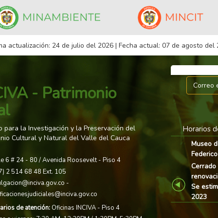
ma actualización: 24 de julio del 2026 | Fecha actual: 07 de agosto del
IVA - Patrimonio
al
to para la Investigación y la Preservación del
Horarios d
nio Cultural y Natural del Valle del Cauca
Museo Arqueológico Calima
Museo d
Federico
Lunes a viernes
le 6 # 24 - 80 / Avenida Roosevelt - Piso 4
9:00 am 5:00 pm Jornada continua
Cerrado 
7) 2 514 68 48 Ext. 105
renovaci
Sábados, domingos y festivos
ulgacion@inciva.gov.co
-
Previous
Se estim
10:00 am - 5:00 pm Jornada continua
ificacionesjudiciales@inciva.gov.co
2023
Valor de la entrada: Niños: $3.500 Adultos
arios de atención:
Oficinas INCIVA - Piso 4
: $5.500