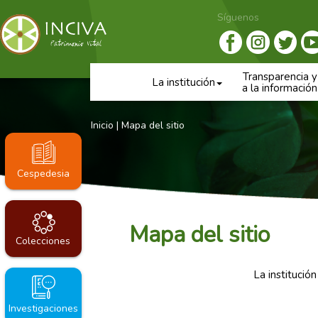
Síguenos
Transparencia 
La institución
a la información
Inicio
|
Mapa del sitio
Cespedesia
Mapa del sitio
Colecciones
La institución
Investigaciones