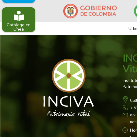
Catálogo en
Últi
Línea
INC
Vit
Institu
Patrimo
Cal
+(5
div
not
Hor